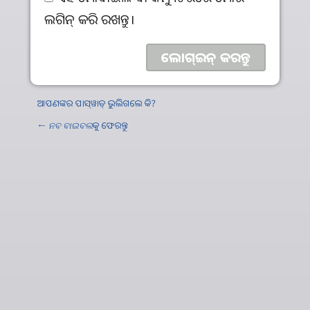
ଲଗିନ୍‌ କରି ରଖନ୍ତୁ।
ଆପଣଙ୍କର ପାସ୍‌ୱାଡ୍‌ ଭୁଲିଗଲେ କି?
←
ନବ ବାଇବଲ
କୁ ଫେରନ୍ତୁ