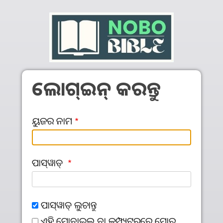
Skip to main content
ଲୋଗ୍‍ଇନ୍‍ କରନ୍ତୁ
ୟୁଜର ନାମ
ପାସ୍‌ୱାଡ୍‌
ପାସ୍‌ୱାଡ୍‌ ଲୁଚାନ୍ତୁ
ଏହି ମୋବାଇଲ ବା କମ୍ପ୍ୟୁଟରରେ ମୋର