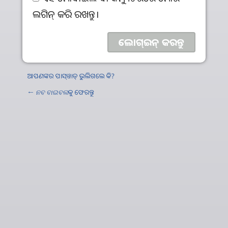
ଲଗିନ୍‌ କରି ରଖନ୍ତୁ।
ଆପଣଙ୍କର ପାସ୍‌ୱାଡ୍‌ ଭୁଲିଗଲେ କି?
←
ନବ ବାଇବଲ
କୁ ଫେରନ୍ତୁ