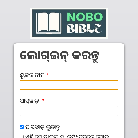
Skip to main content
ଲୋଗ୍‍ଇନ୍‍ କରନ୍ତୁ
ୟୁଜର ନାମ
ପାସ୍‌ୱାଡ୍‌
ପାସ୍‌ୱାଡ୍‌ ଲୁଚାନ୍ତୁ
ଏହି ମୋବାଇଲ ବା କମ୍ପ୍ୟୁଟରରେ ମୋର