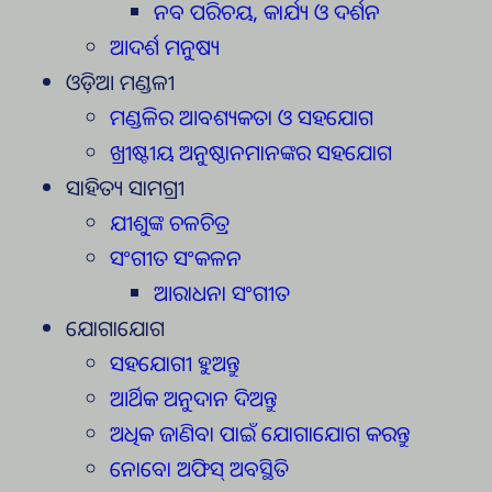
ନବ ପରିଚୟ, କାର୍ଯ୍ୟ ଓ ଦର୍ଶନ
ଆଦର୍ଶ ମନୁଷ୍ୟ
ଓଡ଼ିଆ ମଣ୍ଡଳୀ
ମଣ୍ଡଳିର ଆବଶ୍ୟକତା ଓ ସହଯୋଗ
ଖ୍ରୀଷ୍ଟୀୟ ଅନୁଷ୍ଠାନମାନଙ୍କର ସହଯୋଗ
ସାହିତ୍ୟ ସାମଗ୍ରୀ
ଯୀଶୁଙ୍କ ଚଳଚିତ୍ର
ସଂଗୀତ ସଂକଳନ
ଆରାଧନା ସଂଗୀତ
ଯୋଗାଯୋଗ
ସହଯୋଗୀ ହୁଅନ୍ତୁ
ଆର୍ଥିକ ଅନୁଦାନ ଦିଅନ୍ତୁ
ଅଧିକ ଜାଣିବା ପାଇଁ ଯୋଗାଯୋଗ କରନ୍ତୁ
ନୋବୋ ଅଫିସ୍ ଅବସ୍ଥିତି