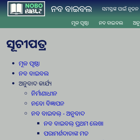
Skip to main content
ନବ ବାଇବଲ
ସମସ୍ତଙ୍କ ପାଇଁ ନୂତ
ମୂଳ ପୃଷ୍ଠା
ନବ ବାଇବଲ
ଅନୁ
ସୂଚୀପତ୍ର
ମୂଳ ପୃଷ୍ଠା
ନବ ବାଇବଲ
ଅନୁବାଦ କାର୍ଯ୍ୟ
ନିର୍ମାଣାଧୀନ
ନବୋ ବିଜ୍ଞାପନ
ନବ ବାଇବଲ୍ - ଅନୁବାଦ
ନବ ବାଇବଲ୍ ପ୍ରଥମ ଲେଖା
ପରାମର୍ଶଦାତାଙ୍କ ମତ