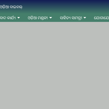
ନ ଓଡ଼ିଆ ବାଇବଲ୍
ବାଦ କାର୍ଯ୍ୟ
ଓଡ଼ିଆ ମଣ୍ଡଳୀ
ସାହିତ୍ୟ ସାମଗ୍ରୀ
ଯୋଗାଯ