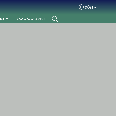
ଓଡ଼ିଆ
Select your lan
ୋଗ
ନବ ବାଇବଲ ଆପ୍