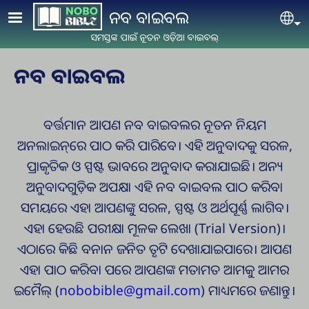
Skip to main content
ନବ ବାଇବଲ
Se
ସମସ୍ତଙ୍କ ପାଇଁ ନୂତନ ଓଡ଼ିଆ ବାଇବଲ୍
ନବ ବାଇବଲ
ବର୍ତ୍ତମାନ ଆପଣ ନବ ବାଇବଲର ନୂତନ ନିୟମ
ଅନଲାଇନ୍‌ରେ ପାଠ କରି ପାରିବେ। ଏହି ଅନୁବାଦକୁ ସରଳ,
ପ୍ରାକୃତିକ ଓ ସ୍ପଷ୍ଟ ଭାବରେ ଅନୁବାଦ କରାଯାଇଛି। ଅନ୍ୟ
ଅନୁବାଦଗୁଡ଼ିକ ଅପକ୍ଷା ଏହି ନବ ବାଇବଲ ପାଠ କରିବା
ସମୟରେ ଏହା ଆପଣଙ୍କୁ ସରଳ, ସ୍ପଷ୍ଟ ଓ ଅର୍ଥପୂର୍ଣ୍ଣ ଲାଗିବ।
ଏହା ହେଉଛି ପରୀକ୍ଷା ମୂଳକ ଲେଖା (Trial Version)।
ଏଠାରେ କିଛି ବନାନ ଜନିତ ତୃଟି ଦେଖାଯାଇପାରେ। ଆପଣ
ଏହା ପାଠ କରିବା ପରେ ଆପଣଙ୍କ ମତାମତ ଆମକୁ ଆମର
ଇମୈଲ୍ (
nobobible@gmail.com
) ମାଧ୍ୟମରେ ଜଣାନ୍ତୁ।