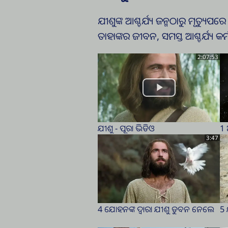
ଯୀଶୁଙ୍କ ଆଶ୍ଚର୍ଯ୍ୟ ଜନ୍ମଠାରୁ ମୃତ୍ୟୁ
ତାହାଙ୍କର ଜୀବନ, ସମସ୍ତ ଆଶ୍ଚର୍ଯ୍ୟ କର୍
2:07:53
ଯୀଶୁ - ପୂରା ଭିଡିଓ
1 
3:47
4 ଯୋହନଙ୍କ ଦ୍ୱାରା ଯୀଶୁ ଡୁବନ ନେଲେ
5 