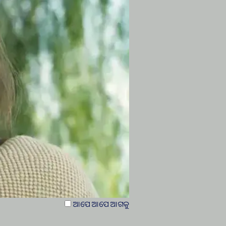
ଆପେ ଆପେ ଆଗକୁ