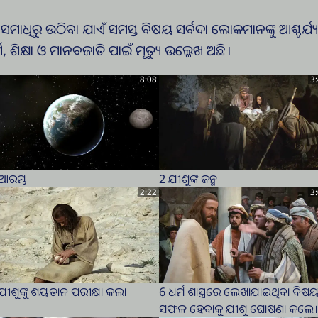
ପରେ ସମାଧିରୁ ଉଠିବା ଯାଏଁ ସମସ୍ତ ବିଷୟ ସର୍ବଦା ଲୋକମାନଙ୍କୁ ଆଶ୍ଚର
ମ, ଶିକ୍ଷା ଓ ମାନବଜାତି ପାଇଁ ମୃତ୍ୟୁ ଉଲ୍ଲେଖ ଅଛି।
8:08
3
ଆରମ୍ଭ
2 ଯୀଶୁଙ୍କ ଜନ୍ମ
2:22
3
ଯୀଶୁଙ୍କୁ ଶୟତାନ ପରୀକ୍ଷା କଲା
6 ଧର୍ମ ଶାସ୍ତ୍ରରେ ଲେଖାଯାଇଥିବା ବିଷ
ସଫଳ ହେବାକୁ ଯୀଶୁ ଘୋଷଣା କଲେ।