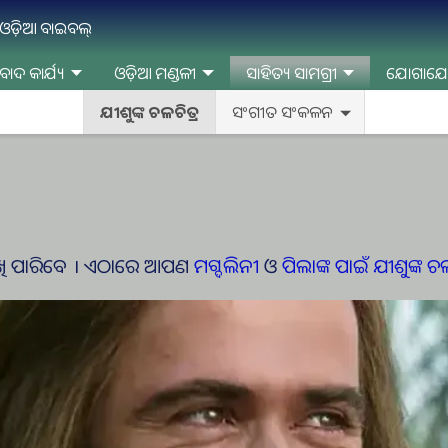
ନ ଓଡ଼ିଆ ବାଇବଲ୍
ବାଦ କାର୍ଯ୍ୟ
ଓଡ଼ିଆ ମଣ୍ଡଳୀ
ସାହିତ୍ୟ ସାମଗ୍ରୀ
ଯୋଗାଯ
ଯୀଶୁଙ୍କ ଚଳଚିତ୍ର
ସଂଗୀତ ସଂକଳନ
େଖି ପାରିବେ । ଏଠାରେ ଆପଣ
ମଗ୍ଦଲିନୀ
ଓ
ପିଲାଙ୍କ ପାଇଁ ଯୀଶୁଙ୍କ ଚଳ