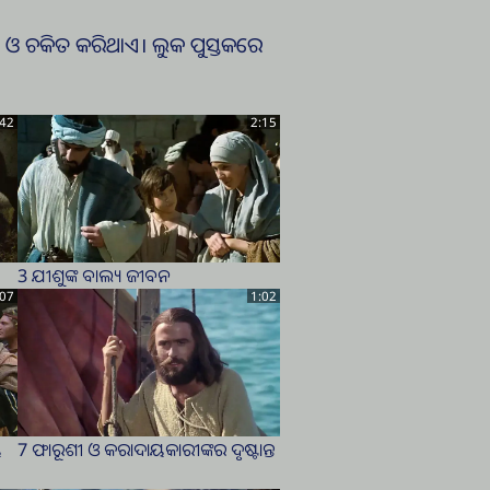
୍ଯ୍ୟ ଓ ଚକିତ କରିଥାଏ। ଲୁକ ପୁସ୍ତକରେ
:42
2:15
3 ଯୀଶୁଙ୍କ ବାଲ୍ୟ ଜୀବନ
:07
1:02
ୟ
7 ଫାରୂଶୀ ଓ କରାଦାୟକାରୀଙ୍କର ଦୃଷ୍ଟାନ୍ତ