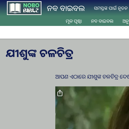
Skip to main content
ନବ ବାଇବଲ
ସମସ୍ତଙ୍କ ପାଇଁ ନୂତ
ମୂଳ ପୃଷ୍ଠା
ନବ ବାଇବଲ
ଅନୁ
ଯୀଶୁଙ୍କ ଚଳଚିତ୍ର
ଆପଣ ଏଠାରେ ଯୀଶୁଙ୍କ ଚଳଚିତ୍ର ଦ