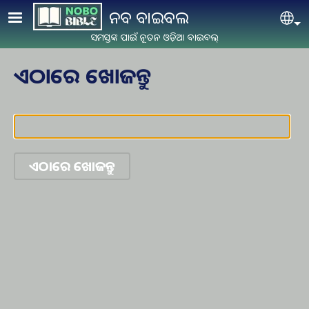
Skip to main content
ନବ ବାଇବଲ
Se
ସମସ୍ତଙ୍କ ପାଇଁ ନୂତନ ଓଡ଼ିଆ ବାଇବଲ୍
ଏଠାରେ ଖୋଜନ୍ତୁ