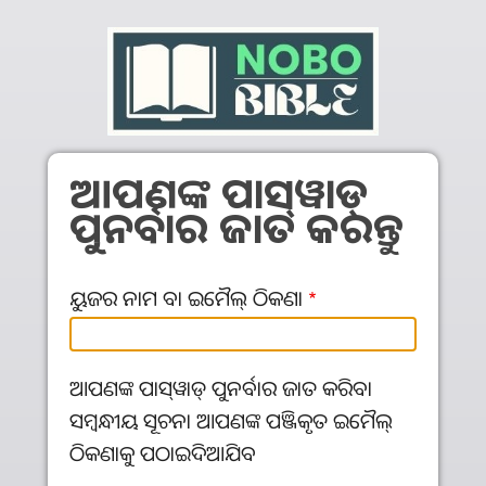
Skip to main content
ଆପଣଙ୍କ ପାସ୍‌ୱାଡ୍‌
ପୁନର୍ବାର ଜାତ କରନ୍ତୁ
ୟୁଜର ନାମ ବା ଇମୈଲ୍‌ ଠିକଣା
ଆପଣଙ୍କ ପାସ୍‌ୱାଡ୍‌ ପୁନର୍ବାର ଜାତ କରିବା
ସମ୍ବନ୍ଧୀୟ ସୂଚନା ଆପଣଙ୍କ ପଞ୍ଜିକୃତ ଇମୈଲ୍‌
ଠିକଣାକୁ ପଠାଇଦିଆଯିବ