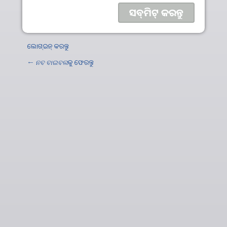
ଲୋଗ୍‍ଇନ୍‍ କରନ୍ତୁ
←
ନବ ବାଇବଲ
କୁ ଫେରନ୍ତୁ