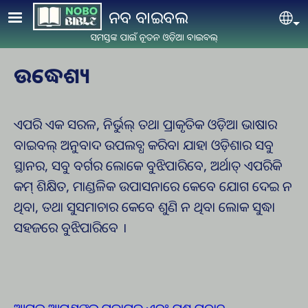
Skip to main content
ନବ ବାଇବଲ
Se
ସମସ୍ତଙ୍କ ପାଇଁ ନୂତନ ଓଡ଼ିଆ ବାଇବଲ୍
ଉଦ୍ଧେଶ୍ୟ
ଏପରି ଏକ ସରଳ, ନିର୍ଭୁଲ୍ ତଥା ପ୍ରାକୃତିକ ଓଡ଼ିଆ ଭାଷାର
ବାଇବଲ୍ ଅନୁବାଦ ଉପଲବ୍ଧ କରିବା ଯାହା ଓଡ଼ିଶାର ସବୁ
ସ୍ଥାନର, ସବୁ ବର୍ଗର ଲୋକେ ବୁଝିପାରିବେ, ଅର୍ଥାତ୍ ଏପରିକି
କମ୍ ଶିକ୍ଷିତ, ମାଣ୍ଡଳିକ ଉପାସନାରେ କେବେ ଯୋଗ ଦେଇ ନ
ଥିବା, ତଥା ସୁସମାଚାର କେବେ ଶୁଣି ନ ଥିବା ଲୋକ ସୁଦ୍ଧା
ସହଜରେ ବୁଝିପାରିବେ ।