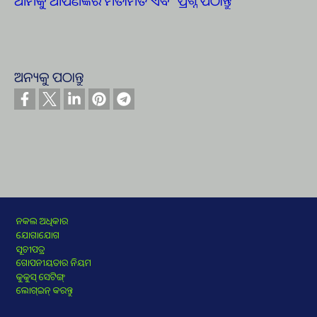
ଆମକୁ ଆପଣଙ୍କର ମତାମତ ଏବଂ ପ୍ରଶ୍ନ ପଠାନ୍ତୁ
ଅନ୍ୟକୁ ପଠାନ୍ତୁ
Footer
ନକଲ ଅଧିକାର
ଯୋଗାଯୋଗ
ସୂଚୀପତ୍ର
ଗୋପନୀୟତାର ନିୟମ
କୁକୁସ୍‌ ସେଟିଙ୍ଗ୍‌
ଲୋଗ୍‍ଇନ୍‍ କରନ୍ତୁ